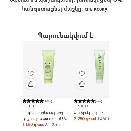
հանգստացնել մաշկը: ать кожу.
Պարունակվում է
(
1083
)
(
595
)
FEET UP
FEMINELLE
TH
Ոտքերը խոնավացնող
Սափրվելու գել Feminelle
Շո
գիշերային քսուք Feet Up
2,250 դրամ
3,450 դրամ
1,
Everyday
1,650 դրամ
2,800 դրամ