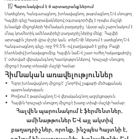
Պարունակվում է 6 արտադրանքներում
Սառեցնող, հանգստացնող, խոնավացնող, թարմացնող և սնուցող
հալվեի գելը հազարամյակներով օգտագործվել է որպես մաշկի
խնամքի միջոցների հիմնական բաղադրիչ: Այսօր այն շարունակում է
մնալ կոսմետիկ ամենասիրելի բաղադրիչներից մեկը: Հալվեի
արտաքին շերտի վրա փշեր կան. տերևի ներսում է սառեցնող և
հանգստացնող գելը, որը 99,5%-ով բաղկացած է ջրից: Բացի
ինտենսիվ խոնավացումից, հալվեն նաև շատ ուժեղ հակաօքսիդիչ
է՝ օժտված վերականգնող հատկություններով. հրաշալի սնուցող
միջոց է խառը տեսակի մաշկի համար:
Հիմնական առավելություններ
Հզոր խոնավացնող միջոց է՝ շնորհիվ շաքարի մեծաքանակ
պարունակության:
Թողնում է թարմացնող և վերականգնող ազդեցություն:
Հալվեն հրաշալի սնուցող միջոց է խառը տիպի մաշկի համար:
Հալվեն պարունակում է ֆերմենտներ,
ամինաթթուներ և այլ ակտիվ
բաղադրիչներ, որոնք, ինչպես հայտնի է,
օգնում են պաշտպանել, խոնավեցնել և