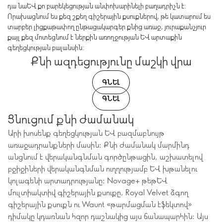
դա նաև քո բարեկեցության անփոխարինելի բաղադրիչն է:
Որախացնում ես քեզ շքեղ գիշերային քսուքներով, թե կատարում ես
տարբեր լիցքաթափող ընթացակարգեր քնից առաջ, յուրաքանչյուր
քայլ քեզ մոտեցնում է ներքին առողջության և արտաքին
գեղեցկության բալանսին:
Քնի ազդեցությունը մաշկի վրա
ԳՆԵԼ
ԳՆԵԼ
Ցնուցում քնի ժամանակ
Արի խոսենք գեղեցկության և բազմաբնույթ
առաջադրանքների մասին: Քնի ժամանակ մարմինդ
անցնում է վերականգնման գործընթացին, աշխատելով
բջիջիների վերականգնման ուղղությամբ և խթանելու
կոլագենի արտադրությանը: Novage+ թեթև
մուլտիակտիվ գիշերային քսուքը, Royal Velvet ձգող
գիշերային քսուքն ու Waunt «թարմացման էֆեկտով»
դիմակը կդառնան հզոր դաշնակից այս ճանապարհին: Այս