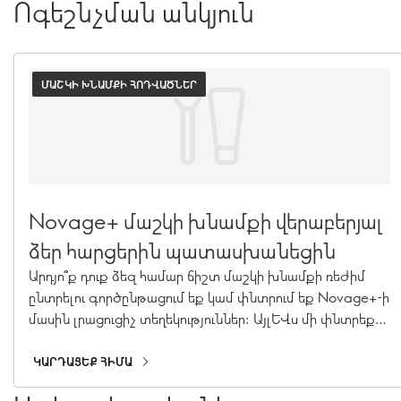
Ոգեշնչման անկյուն
ՄԱՇԿԻ ԽՆԱՄՔԻ ՀՈԴՎԱԾՆԵՐ
Novage+ մաշկի խնամքի վերաբերյալ
ձեր հարցերին պատասխանեցին
Արդյո՞ք դուք ձեզ համար ճիշտ մաշկի խնամքի ռեժիմ
ընտրելու գործընթացում եք կամ փնտրում եք Novage+-ի
մասին լրացուցիչ տեղեկություններ: Այլևս մի փնտրեք:
Մեր ավագ մենեջեր Գեղեցկության ռեժիմի
իրականացման և պրեմիում մաշկի խնամքի փորձագետ
ԿԱՐԴԱՑԵՔ ՀԻՄԱ
Քերոլին Չարպանտիերը պատասխանել է Novage+-ի ձեր