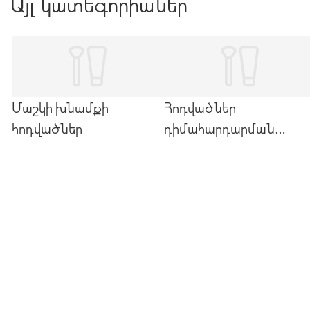
Այլ կատեգորիաներ
ամենահրատապ հարցերին:
Մաշկի խնամքի
Հոդվածներ
հոդվածներ
դիմահարդարման
մասին