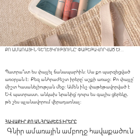
ՔՈ ԱՄԱՌԱՅԻՆ ԳԵՂԵՑԿՈՒԹՅՈՒՆԸ՝ ՓԱԹԵԹԱՎՈՐՎԱԾ ԵՒ Պ
ԱՏՐԱՍՏ
Պատրա՞ստ ես փայլել ճանապարհին։ Սա քո պարզեցված
առօրյան է։ Քեզ անհրաժեշտ իրերը՝ աչքի առաջ։ Քո փայլը՝
միշտ հասանելիության մեջ։ Ամեն ինչ փաթեթավորված է
և պատրաստ, անկախ նրանից՝ դուրս ես գալիս ցերեկը,
թե չես պլանավորում վերադառնալ։
ՀԱՎԱՔԻՐ ՔՈ ԱՆՀՐԱԺԵՇՏ ԻՐԵՐԸ
Գնիր ամառային ամբողջ հավաքածուն