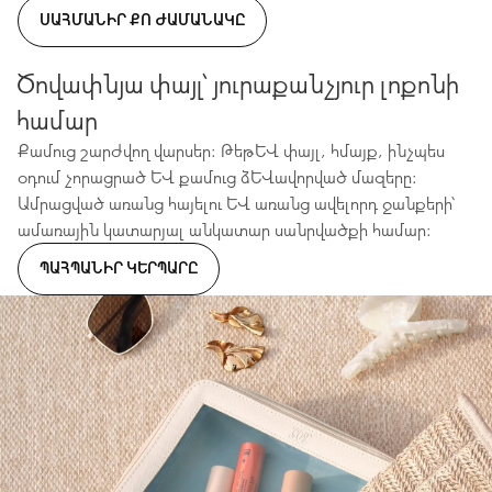
ՍԱՀՄԱՆԻՐ ՔՈ ԺԱՄԱՆԱԿԸ
Ծովափնյա փայլ՝ յուրաքանչյուր լոքոնի
համար
Քամուց շարժվող վարսեր։ Թեթև փայլ, հմայք, ինչպես
օդում չորացրած և քամուց ձևավորված մազերը։
Ամրացված առանց հայելու և առանց ավելորդ ջանքերի՝
ամառային կատարյալ անկատար սանրվածքի համար։
ՊԱՀՊԱՆԻՐ ԿԵՐՊԱՐԸ