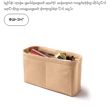
կլինի օրվա ցանկացած պահի՝ ավազոտ ոտքերիից մինչև
արևից տաքացած փողոցներ և այլն։
ՓԱԽՉԻՐ