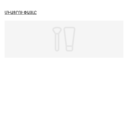
ՄԻԱՑՐՈՒ ՓԱՅԼԸ