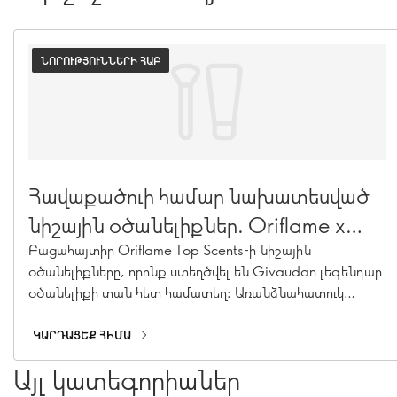
ՆՈՐՈՒԹՅՈՒՆՆԵՐԻ ՀԱԲ
Հավաքածուի համար նախատեսված
նիշային օծանելիքներ. Oriflame x
Givaudan պարֆյումերային դպրոց
Բացահայտիր Oriflame Top Scents-ի նիշային
օծանելիքները, որոնք ստեղծվել են Givaudan լեգենդար
օծանելիքի տան հետ համատեղ: Առանձնահատուկ
օծանելիքներ, որոնք ստեղծվել են լինելու քո
հավաքածուի մասը։
ԿԱՐԴԱՑԵՔ ՀԻՄԱ
Այլ կատեգորիաներ