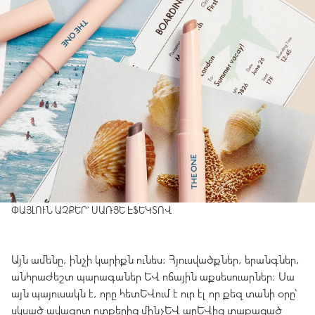
ՓԱՅԼՈՒՆ ԱՉՔԵՐ՝ ՍԱՌՑԵ ԷՖԵԿՏՈՎ
Այն ամենը, ինչի կարիքն ունես։ Հյուսվածքներ, երանգներ,
անհրաժեշտ պարագաներ և ոճային աքսեսուարներ։ Սա
այն պայուսակն է, որը հետևում է ուր էլ որ քեզ տանի օրը՝
սկսած ավազոտ ոտքերից մինչև արևից տաքացած