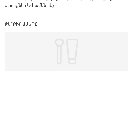
փողոցներ և ամեն ինչ:
ԹԵՐԹԻՐ ԱՄԱՌԸ