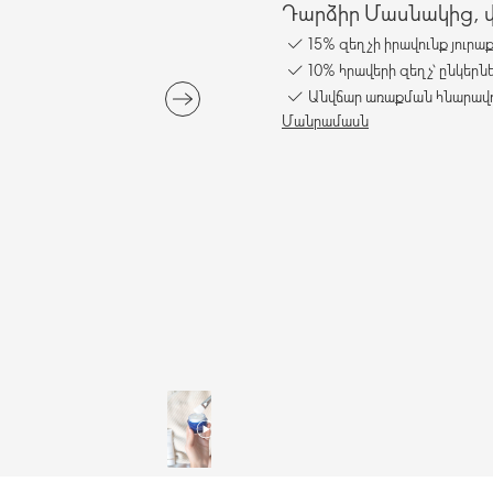
Դարձիր Մասնակից, վա
15% զեղչի իրավունք յուրա
10% հրավերի զեղչ՝ ընկերն
Անվճար առաքման հնարավո
Մանրամասն