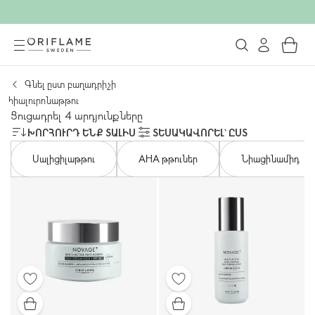
Գնել ըստ բաղադրիչի
հիալուրոնաթթու
Ցուցադրել 4 արդյունքները
ԽՈՐՀՈՒՐԴ ԵՆՔ ՏԱԼԻՍ
ՏԵՍԱԿԱՎՈՐԵԼ՝ ԸՍՏ
Սալիցիլաթթու
AHA թթուներ
Նիացինամիդ