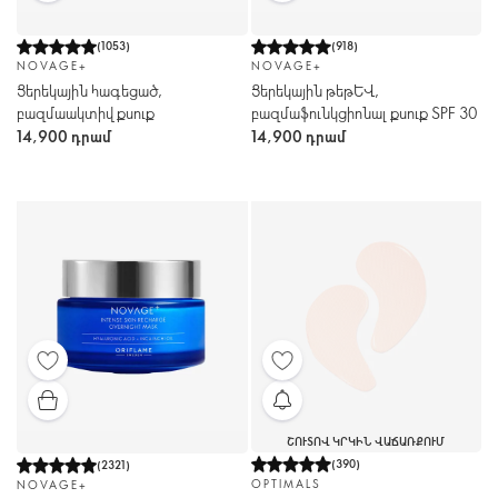
(
1053
)
(
918
)
NOVAGE+
NOVAGE+
Ցերեկային հագեցած,
Ցերեկային թեթև,
բազմաակտիվ քսուք
բազմաֆունկցիոնալ քսուք SPF 30
14,900 դրամ
14,900 դրամ
ՇՈՒՏՈՎ ԿՐԿԻՆ ՎԱՃԱՌՔՈՒՄ
(
390
)
(
2321
)
OPTIMALS
NOVAGE+