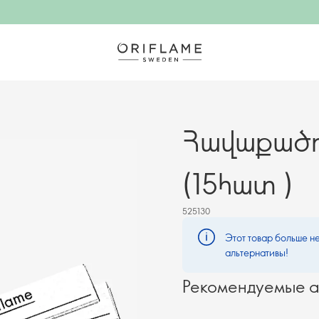
Հավաքածո
(15հատ )
525130
Этот товар больше не
альтернативы!
Рекомендуемые а