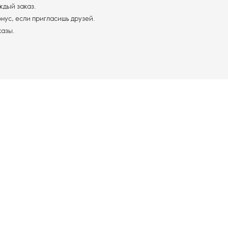
ждый заказ.
ус, если пригласишь друзей.
казы.