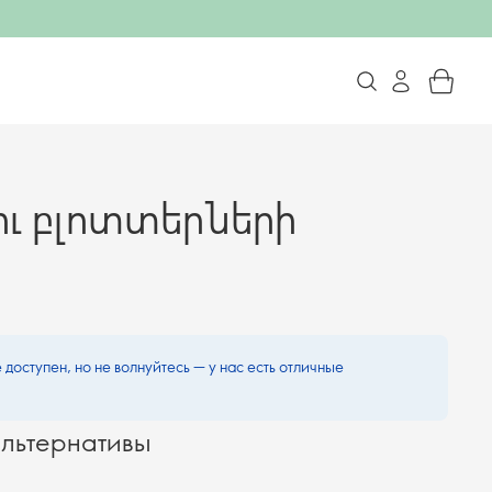
ւ բլոտտերների
 доступен, но не волнуйтесь — у нас есть отличные
льтернативы