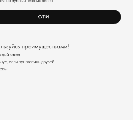
очных зубов и нежных дёсен.
КУПИ
ользуйся преимуществами!
ждый заказ.
ус, если пригласишь друзей.
казы.