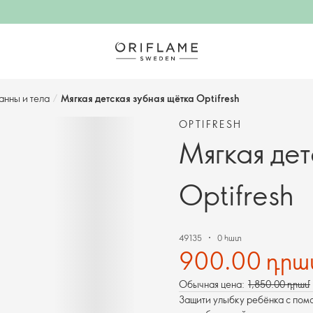
анны и тела
/
Мягкая детская зубная щётка Optifresh
OPTIFRESH
Мягкая дет
Optifresh
49135
0 հատ
900.00 դրա
Обычная цена:
1,850.00 դրամ
Защити улыбку ребёнка с помо