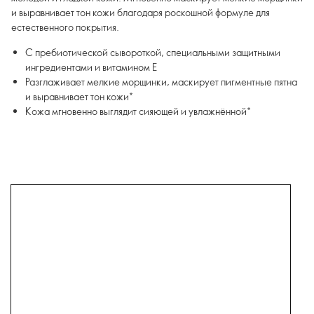
и выравнивает тон кожи благодаря роскошной формуле для
естественного покрытия.
С пребиотической сывороткой, специальными защитными
ингредиентами и витамином E
Разглаживает мелкие морщинки, маскирует пигментные пятна
и выравнивает тон кожи*
Кожа мгновенно выглядит сияющей и увлажнённой*