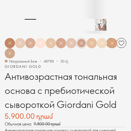
Натуральный Беж
48788
30 մլ
GIORDANI GOLD
Антивозрастная тональная
основа с пребиотической
сывороткой Giordani Gold
5,900.00 դրամ
Обычная цена:
9,800.00 դրամ
Антивозрастная тональная основа с сывороткой для сияющей,