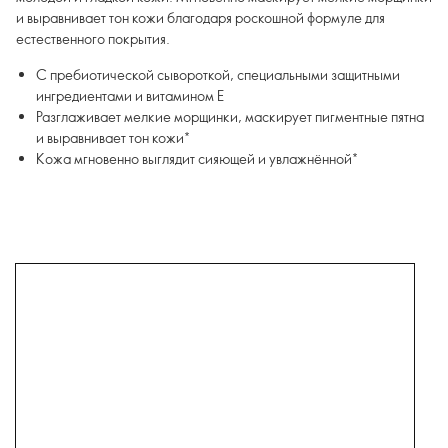
и выравнивает тон кожи благодаря роскошной формуле для
естественного покрытия.
С пребиотической сывороткой, специальными защитными
ингредиентами и витамином E
Разглаживает мелкие морщинки, маскирует пигментные пятна
и выравнивает тон кожи*
Кожа мгновенно выглядит сияющей и увлажнённой*