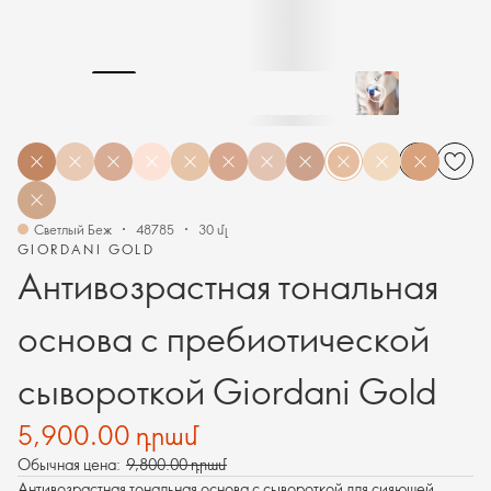
Светлый Беж
48785
30 մլ
GIORDANI GOLD
Антивозрастная тональная
основа с пребиотической
сывороткой Giordani Gold
5,900.00 դրամ
Обычная цена:
9,800.00 դրամ
Антивозрастная тональная основа с сывороткой для сияющей,