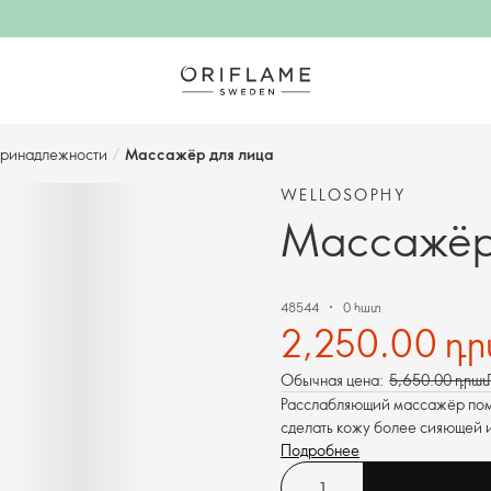
принадлежности
/
Массажёр для лица
WELLOSOPHY
Массажёр 
48544
0 հատ
2,250.00 դ
Обычная цена:
5,650.00 դրամ
Расслабляющий массажёр помо
сделать кожу более сияющей и
Подробнее