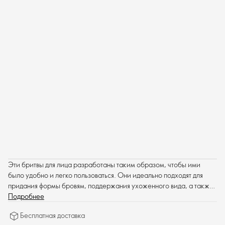
Эти бритвы для лица разработаны таким образом, чтобы ими
было удобно и легко пользоваться. Они идеально подходят для
придания формы бровям, поддержания ухоженного вида, а также
для удаления пушковых волос, чтобы кожа выглядела гладкой и
Подробнее
безупречной.
Бесплатная доставка