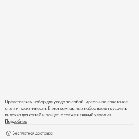
Представляем набор для ухода за собой: идеальное сочетание
стиля и практичности. В этот компактный набор входят кусачки,
пилочка для когтей и пинцет, а также изящный чехол из
полиуретана — идеальный вариант для ежедневного
Подробнее
использования или путешествий.
Бесплатная доставка