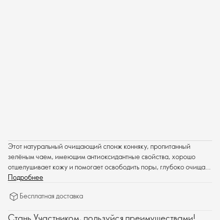
Этот натуральный очищающий спонж конняку, пропитанный
зелёным чаем, имеющим антиоксидантные свойства, хорошо
отшелушивает кожу и помогает освободить поры, глубоко очищая
и оздоравливая кожу.
Подробнее
Бесплатная доставка
Стань Участником, пользуйся преимуществами!