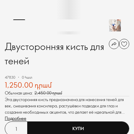
Двусторонняя кисть для
теней
47830
0 հատ
1,250.00 դրամ
Обычная цена:
2,450.00 դրամ
Эта двусторонняя кисть предназначена для нанесения теней для
век, смешивания консилера, растушёвки подводки для глаз и
создания необходимых акцентов, что делает её идеальной для
безупречного нанесения макияжа.
Подробнее
КУПИ