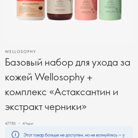
WELLOSOPHY
Базовый набор для ухода за
кожей Wellosophy +
комплекс «Астаксантин и
экстракт черники»
47785
4 հատ
Этот товар больше не доступен, но не волнуйтесь — у