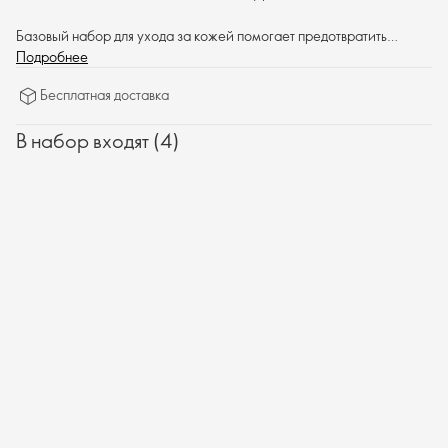
Базовый набор для ухода за кожей помогает предотвратить
преждевременное старение кожи, а антиоксиданты широкого
Подробнее
спектра действия помогают противостоять окислительному
Бесплатная доставка
стрессу.
В набор входят (4)