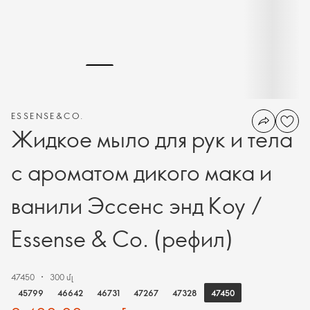
ESSENSE&CO.
Жидкое мыло для рук и тела
с ароматом дикого мака и
ванили Эссенс энд Коу /
Essense & Co. (рефил)
47450
300 մլ
47450
45799
46642
46731
47267
47328