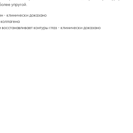
более упругой.
ин - клинически доказано
 коллагена
и восстанавливает контуры глаз - клинически доказано