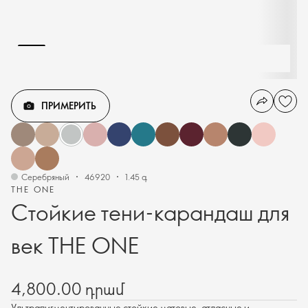
ПРИМЕРИТЬ
Серебряный
46920
1.45 գ
THE ONE
Стойкие тени-карандаш для
век THE ONE
4,800.00 դրամ
Ультрапигментированные стойкие матовые, атласные и