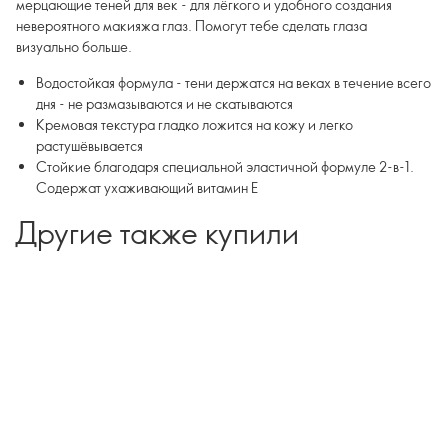
мерцающие теней для век - для лёгкого и удобного создания
невероятного макияжа глаз. Помогут тебе сделать глаза
визуально больше.
Водостойкая формула - тени держатся на веках в течение всего
дня - не размазываются и не скатываются
Кремовая текстура гладко ложится на кожу и легко
растушёвывается
Стойкие благодаря специальной эластичной формуле 2-в-1.
Содержат ухаживающий витамин Е
Другие также купили