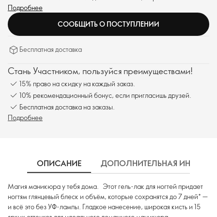
ярких оттенков для идеального домашнего маникюра.
Подробнее
СООБЩИТЬ О ПОСТУПЛЕНИИ
Бесплатная доставка
Стань Участником, пользуйся преимуществами!
15% право на скидку на каждый заказ.
10% рекомендационный бонус, если пригласишь друзей.
Бесплатная доставка на заказы.
Подробнее
ОПИСАНИЕ
ДОПОЛНИТЕЛЬНАЯ ИНФОРМ
Магия маникюра у тебя дома. Этот гель-лак для ногтей придает
ногтям глянцевый блеск и объём, которые сохранятся до 7 дней* —
и всё это без УФ-лампы. Гладкое нанесение, широкая кисть и 15
ярких оттенков для идеального домашнего маникюра.