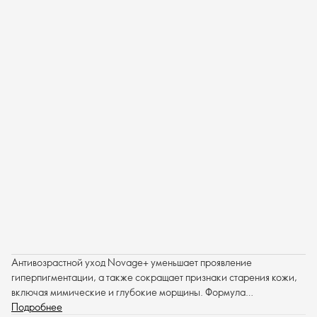
Антивозрастной уход Novage+ уменьшает проявление
гиперпигментации, а также сокращает признаки старения кожи,
включая мимические и глубокие морщины. Формула
обеспечивает превосходную эффективность, делая кожу более
Подробнее