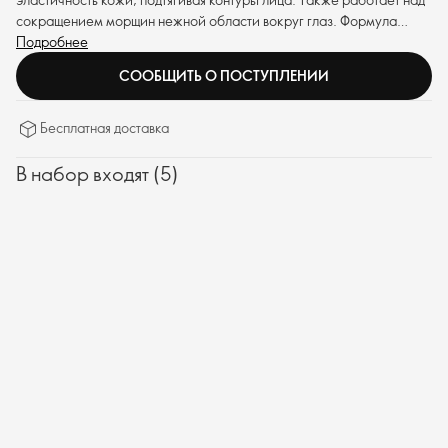
сокращением морщин нежной области вокруг глаз. Формула
обеспечивает превосходную эффективность, делая кожу более
Подробнее
упругой.
СООБЩИТЬ О ПОСТУПЛЕНИИ
Бесплатная доставка
В набор входят (5)