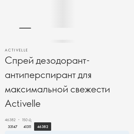
ACTIVELLE
Спрей дезодорант-
антиперспирант для
максимальной свежести
Activelle
46382
150 մլ
46382
33147
41311