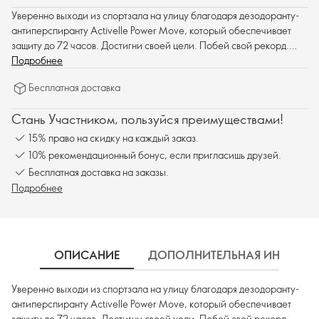
Уверенно выходи из спортзала на улицу благодаря дезодоранту-
антиперспиранту Activelle Power Move, который обеспечивает
защиту до 72 часов. Достигни своей цели. Побей свой рекорд.
Брось себе новый вызов!
Подробнее
Бесплатная доставка
Стань Участником, пользуйся преимуществами!
15% право на скидку на каждый заказ.
10% рекомендационный бонус, если пригласишь друзей.
Бесплатная доставка на заказы.
Подробнее
ОПИСАНИЕ
ДОПОЛНИТЕЛЬНАЯ ИНФОРМ
Уверенно выходи из спортзала на улицу благодаря дезодоранту-
антиперспиранту Activelle Power Move, который обеспечивает
защиту до 72 часов. Достигни своей цели. Побей свой рекорд.