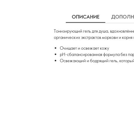
ОПИСАНИЕ
ДОПОЛН
Тонизирующий гель для душа, вдохновлён
органических экстрактов моркови и корня
Очищает и освежает кожу
pH-сбалансированная формула без пар
Освежающий и бодрящий гель, который 