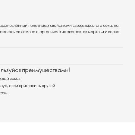
 вдохновлённый полезными свойствами свежевыжатого сока, на
 косточек лимона и органических экстрактов моркови и корня
ользуйся преимуществами!
ждый заказ.
ус, если пригласишь друзей.
казы.