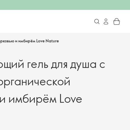
рковью и имбирём Love Nature
щий гель для душа с
органической
и имбирём Love