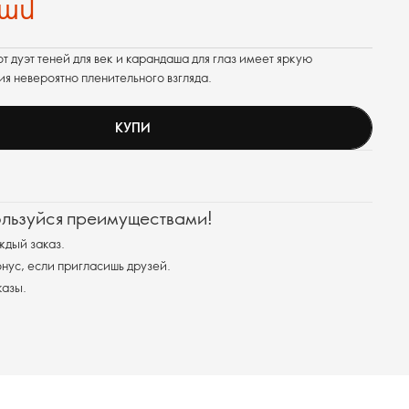
րամ
от дуэт теней для век и карандаша для глаз имеет яркую
я невероятно пленительного взгляда.
КУПИ
ользуйся преимуществами!
ждый заказ.
ус, если пригласишь друзей.
казы.