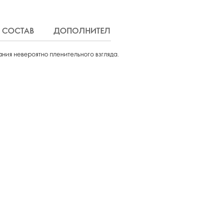
СОСТАВ
ДОПОЛНИТЕЛЬНАЯ ИНФОРМАЦИЯ
Д
ания невероятно пленительного взгляда.