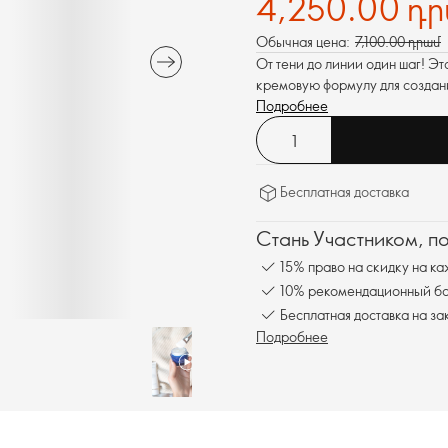
4,250.00 դ
Обычная цена:
7,100.00 դրամ
От тени до линии один шаг! Эт
кремовую формулу для создани
Подробнее
Бесплатная доставка
Стань Участником, п
15% право на скидку на ка
10% рекомендационный бон
Бесплатная доставка на за
Подробнее