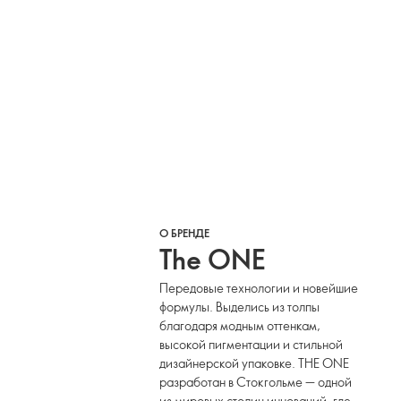
О БРЕНДЕ
The ONE
Передовые технологии и новейшие
формулы. Выделись из толпы
благодаря модным оттенкам,
высокой пигментации и стильной
дизайнерской упаковке. THE ONE
разработан в Стокгольме — одной
из мировых столиц инноваций, где