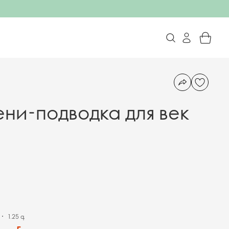
ени-подводка для век
1.25 գ