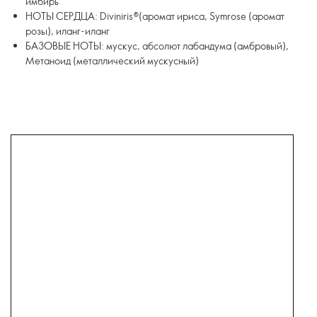
имбирь
НОТЫ СЕРДЦА: Diviniris®(аромат ириса, Symrose (аромат
розы), иланг-иланг
БАЗОВЫЕ НОТЫ: мускус, абсолют лабандума (амбровый),
Метаноид (металлический мускусный)