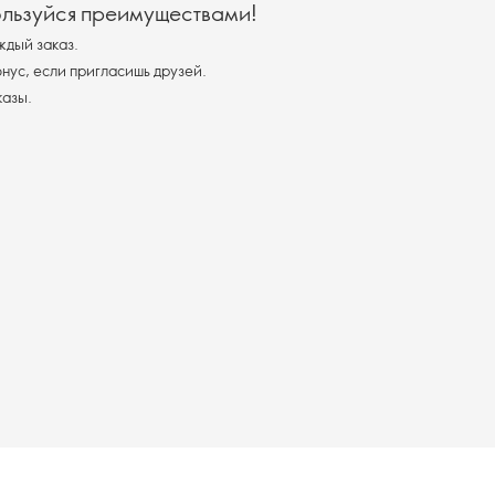
ользуйся преимуществами!
ждый заказ.
ус, если пригласишь друзей.
казы.