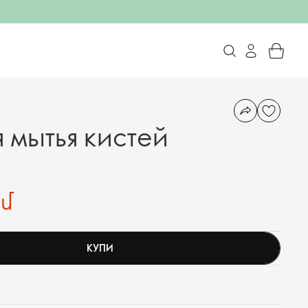
 мытья кистей
ամ
КУПИ