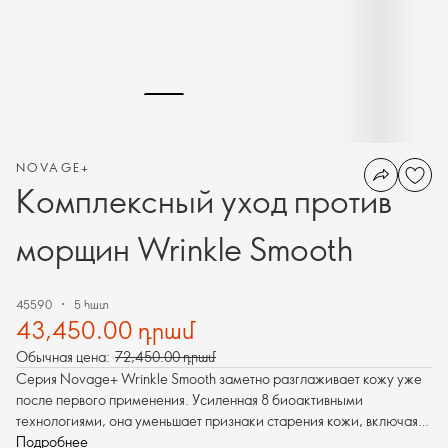
NOVAGE+
Комплексный уход против
морщин Wrinkle Smooth
45590
5 հատ
43,450.00 դրամ
Обычная цена:
72,450.00 դրամ
Серия Novage+ Wrinkle Smooth заметно разглаживает кожу уже
после первого применения. Усиленная 8 биоактивными
технологиями, она уменьшает признаки старения кожи, включая
мимические и глубокие морщины, а также повышает упругость и
Подробнее