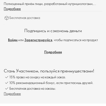
Полноценный приём пищи, разработанный нутрициологами,
который позволяет снижать и поддерживать вес. Просто смешай с
Подробнее
коровьим или соевым молоком и получи вкусный и быстрый
Бесплатная доставка
вариант завтрака, обеда или ужина.
Подпишись и сэкономь деньги
Войди
или
Зарегистрируйся
, чтобы подписаться на продукт
Подробнее
Стань Участником, пользуйся преимуществами!
15% право на скидку на каждый заказ.
10% рекомендационный бонус, если пригласишь друзей.
Бесплатная доставка на заказы.
Подробнее