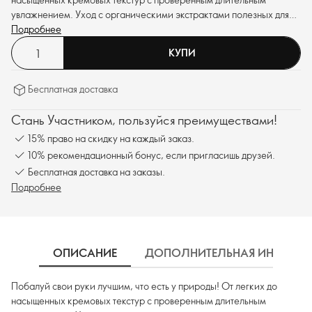
увлажнением. Уход с органическими экстрактами полезных для
кожи ингредиентов и невероятными ароматами природы.
Подробнее
Продуманная до мелочей упаковка из переработанного пластика
КУПИ
позволит насладиться уходом за собой и снизить воздействие на
планету. Воспользуйся благами природы в процессе ухода за
собой!
Бесплатная доставка
Стань Участником, пользуйся преимуществами!
15% право на скидку на каждый заказ.
10% рекомендационный бонус, если пригласишь друзей.
Бесплатная доставка на заказы.
Подробнее
ОПИСАНИЕ
ДОПОЛНИТЕЛЬНАЯ ИНФОРМ
Побалуй свои руки лучшим, что есть у природы! От легких до
насыщенных кремовых текстур с проверенным длительным