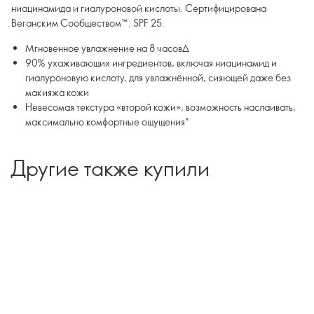
ниацинамида и гиалуроновой кислоты. Сертифицирована
Веганским Сообществом™. SPF 25.
Мгновенное увлажнение на 8 часов∆
90% ухаживающих ингредиентов, включая ниацинамид и
гиалуроновую кислоту, для увлажнённой, сияющей даже без
макияжа кожи
Невесомая текстура «второй кожи», возможность наслаивать,
макcимально комфортные ощущения*
∆По результатам клинических тестов
Другие также купили
*По результатам потребительского тестирования