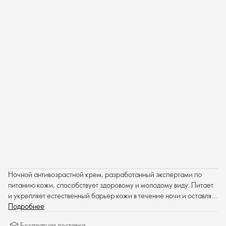
Ночной антивозрастной крем, разработанный экспертами по
питанию кожи, способствует здоровому и молодому виду. Питает
и укрепляет естественный барьер кожи в течение ночи и оставляет
ощущение мягкости.
Подробнее
Бесплатная доставка