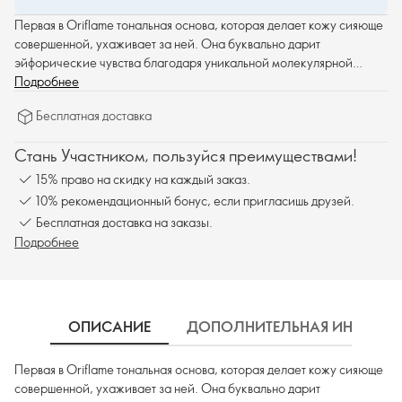
Первая в Oriflame тональная основа, которая делает кожу сияюще
совершенной, ухаживает за ней. Она буквально дарит
эйфорические чувства благодаря уникальной молекулярной
структуре, которая построена по образу и подобию молекул
Подробнее
эпидермиса.
Бесплатная доставка
Стань Участником, пользуйся преимуществами!
15% право на скидку на каждый заказ.
10% рекомендационный бонус, если пригласишь друзей.
Бесплатная доставка на заказы.
Подробнее
ОПИСАНИЕ
ДОПОЛНИТЕЛЬНАЯ ИНФОРМ
Первая в Oriflame тональная основа, которая делает кожу сияюще
совершенной, ухаживает за ней. Она буквально дарит