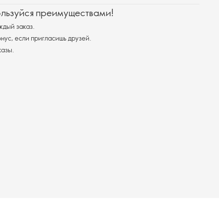
ользуйся преимуществами!
ждый заказ.
ус, если пригласишь друзей.
казы.