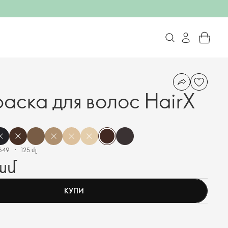
аска для волос HairX
649
125 մլ
ամ
КУПИ