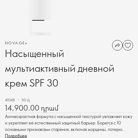
NOVAGE+
Насыщенный
мультиактивный дневной
крем SPF 30
41048
50 մլ
14,900.00 դրամ
Антивозрастная формула с насыщенной текстурой увлажняет кожу
и укрепляет её естественный защитный барьер. Борется с 10
основными признаками старения, включая морщины, потерю
упругости, тусклый цвет лица и неровный тон.
Подробнее