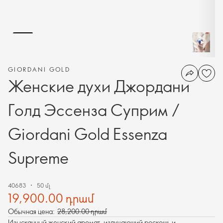
GIORDANI GOLD
Женские духи Джордани
Голд Эссенза Суприм /
Giordani Gold Essenza
Supreme
40683
50 մլ
19,900.00 դրամ
Обычная цена:
28,200.00 դրամ
Изысканный женский аромат, излучающий роскошь и