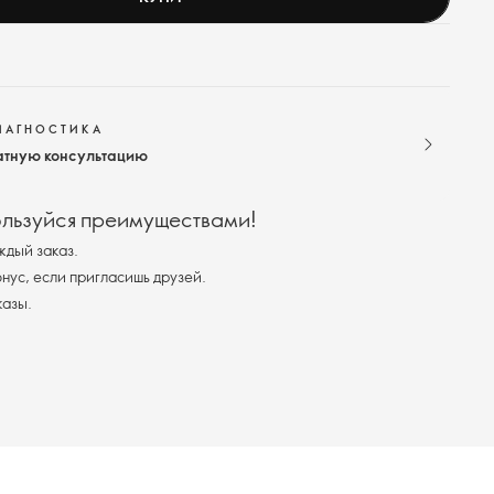
ИАГНОСТИКА
атную консультацию
ользуйся преимуществами!
ждый заказ.
ус, если пригласишь друзей.
казы.