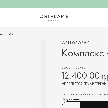
Омега-3»
WELLOSOPHY
Комплекс
38556
60 հատ
12,400.00 
НЕ ЯВЛЯЕТСЯ ЛЕКАРСТВЕН
Ежедневная добавка к пище на
Обеспечивает организм неза
Подробнее
нормального самочувствия.