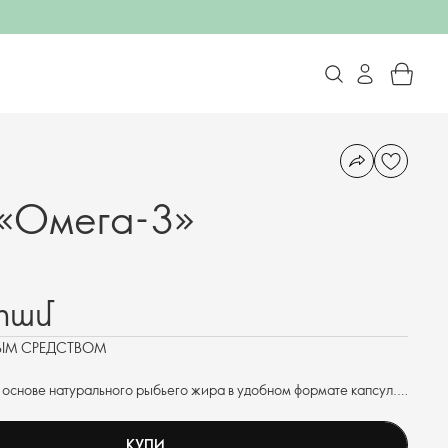
 «Омега-3»
դրամ
НЫМ СРЕДСТВОМ
 основе натурального рыбьего жира в удобном формате капсул.
менимыми жирными кислотами ЭПК и ДГК для здоровья и
КУПИ