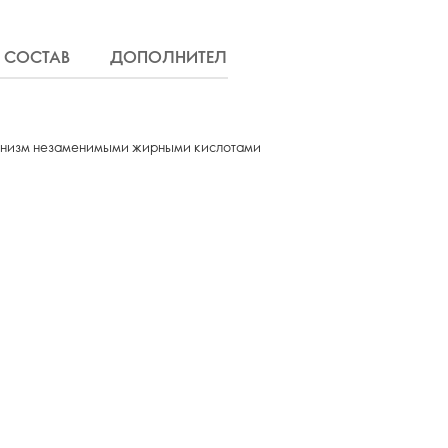
СОСТАВ
ДОПОЛНИТЕЛЬНАЯ ИНФОРМАЦИЯ
Д
рганизм незаменимыми жирными кислотами