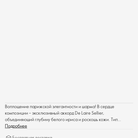
Воплощение парижской элегантности и шарма! В сердце
композиции – эксклюзивный аккорд De Laire Sellier,
объединяющий глубину белого ириса и роскошь кожи. Тип
аромата: древесный, ароматический, амбровый.
Подробнее
Бесплатная доставка