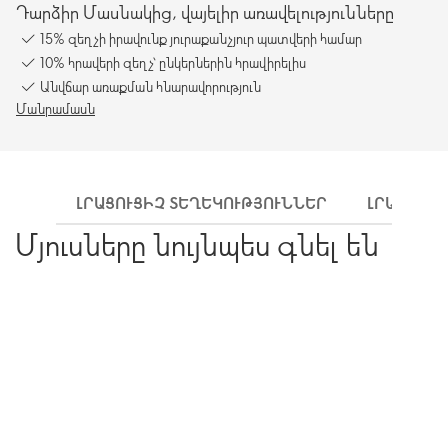
Դարձիր Մասնակից, վայելիր առավելությունները
15% զեղչի իրավունք յուրաքանչյուր պատվերի համար
10% հրավերի զեղչ՝ ընկերներին հրավիրելիս
Անվճար առաքման հնարավորություն
Մանրամասն
ԼՐԱՑՈՒՑԻՉ ՏԵՂԵԿՈՒԹՅՈՒՆՆԵՐ
ԼՐԱՑՈՒՑԻ
Մյուսները նույնպես գնել են