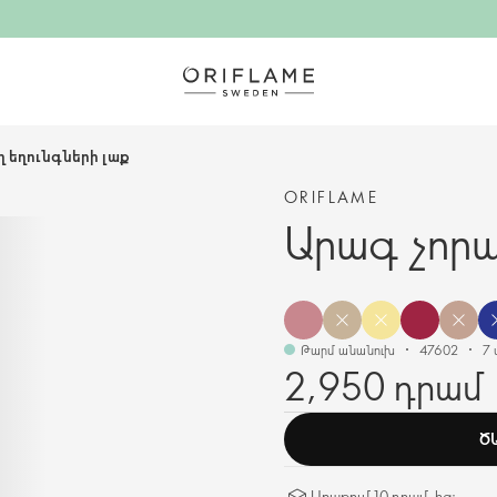
 եղունգների լաք
ORIFLAME
Արագ չորա
Թարմ անանուխ
47602
7 
2,950 դրամ
Ծ
Առաքում 10 դրամ-ից։