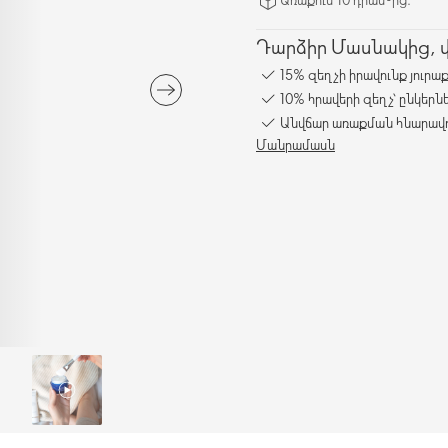
Դարձիր Մասնակից, վա
15% զեղչի իրավունք յուրա
10% հրավերի զեղչ՝ ընկերն
Անվճար առաքման հնարավո
Մանրամասն