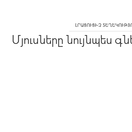
ԼՐԱՑՈՒՑԻՉ ՏԵՂԵԿՈՒԹՅ
Մյուսները նույնպես գն