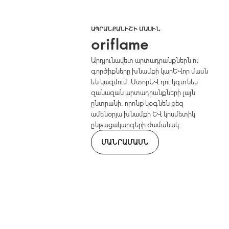
ԱՊՐԱՆՔԱՆԻՇԻ ՄԱՍԻՆ
oriflame
Արդյունավետ արտադրանքներն ու
գործիքները խնամքի կարևոր մասն
են կազմում: Ստորև դու կգտնես
զանազան արտադրանքների լայն
ընտրանի, որոնք կօգնեն քեզ
ամենօրյա խնամքի և կոսմետիկ
ընթացակարգերի ժամանակ:
ՄԱՆՐԱՄԱՍՆ