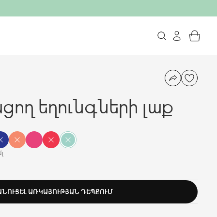
ցող եղունգների լաք
մլ
ԱՆՈՒՑԵԼ ԱՌԿԱՅՈՒԹՅԱՆ ԴԵՊՔՈՒՄ