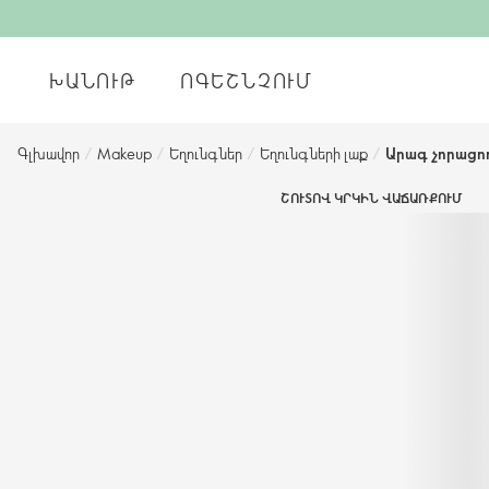
ԽԱՆՈՒԹ
ՈԳԵՇՆՉՈՒՄ
Գլխավոր
/
Makeup
/
Եղունգներ
/
Եղունգների լաք
/
Արագ չորացող
ՇՈՒՏՈՎ ԿՐԿԻՆ ՎԱՃԱՌՔՈՒՄ