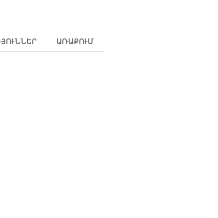
ԹՅՈՒՆՆԵՐ
ԱՌԱՔՈՒՄ