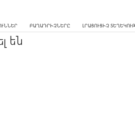
ՈՒՆՆԵՐ
ԲԱՂԱԴՐԻՉՆԵՐԸ
ԼՐԱՑՈՒՑԻՉ ՏԵՂԵԿՈՒ
ել են