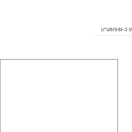
ԼՐԱՑՈՒՑԻՉ 