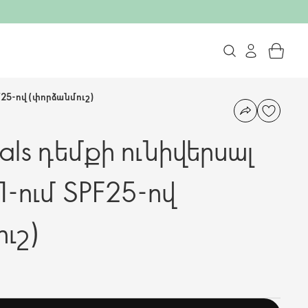
PF25-ով (փորձանմուշ)
als դեմքի ունիվերսալ
 1-ում SPF25-ով
ւշ)