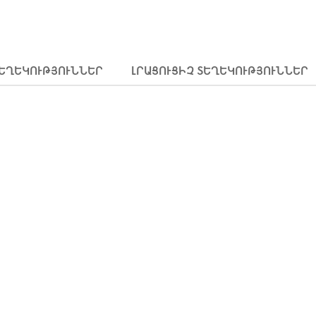
ՏԵՂԵԿՈՒԹՅՈՒՆՆԵՐ
ԼՐԱՑՈՒՑԻՉ ՏԵՂԵԿՈՒԹՅՈՒՆՆԵՐ