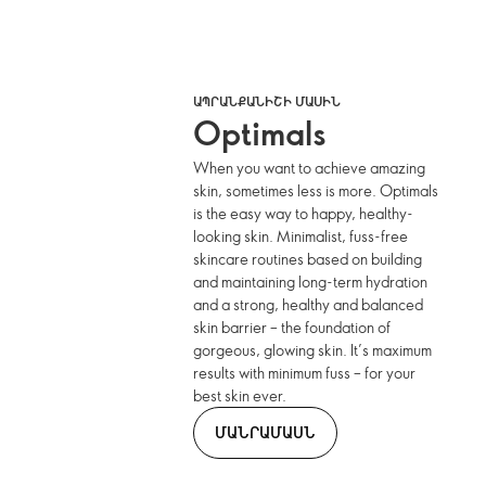
ԱՊՐԱՆՔԱՆԻՇԻ ՄԱՍԻՆ
Optimals
When you want to achieve amazing
skin, sometimes less is more. Optimals
is the easy way to happy, healthy-
looking skin. Minimalist, fuss-free
skincare routines based on building
and maintaining long-term hydration
and a strong, healthy and balanced
skin barrier – the foundation of
gorgeous, glowing skin. It’s maximum
results with minimum fuss – for your
best skin ever.
ՄԱՆՐԱՄԱՍՆ