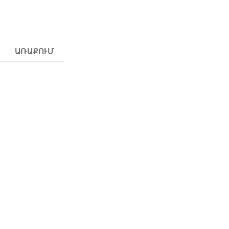
ԱՌԱՔՈՒՄ