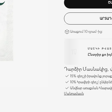
Ծ
ԱՐՏԱԴ
Առաքում 10 դրամ-ից։
ՄԱՇԿԻ ԹՎԱՅ
Ընտրիր քո ի
Դարձիր Մասնակից, վա
15% զեղչի իրավունք յուրա
10% հրավերի զեղչ՝ ընկերն
Անվճար առաքման հնարավո
Մանրամասն