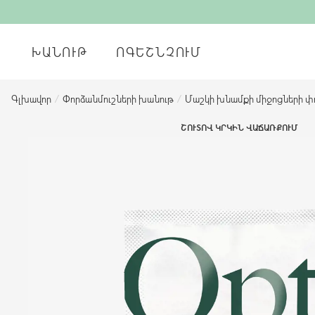
ԽԱՆՈՒԹ
ՈԳԵՇՆՉՈՒՄ
Գլխավոր
/
Փորձանմուշների խանութ
/
Մաշկի խնամքի միջոցների փ
ՇՈՒՏՈՎ ԿՐԿԻՆ ՎԱՃԱՌՔՈՒՄ