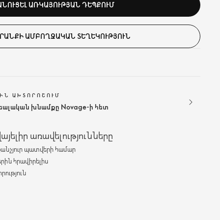
ԱՆՈՒՑԵԼ ԱՌԿԱՅՈՒԹՅԱՆ ԴԵՊՔՈՒՄ
ՐԱՆՔԻ ԱՄԲՈՂՋԱԿԱՆ ՏԵՂԵԿՈՒԹՅՈՒՆ
ԻՆ ԱԽՏՈՐՈՇՈՒՄ
դեալական խնամքը Novage-ի հետ
յելիր առավելությունները
քանչյուր պատվերի համար
երին հրավիրելիս
րություն