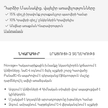
Դարձիր Մասնակից, վայելիր առավելությունները
15% զեղչի իրավունք յուրաքանչյուր պատվերի համար
10% հրավերի զեղչ՝ ընկերներին հրավիրելիս
Անվճար առաքման հնարավորություն
Մանրամասն
ՆԿԱՐԱԳԻՐ
ԼՐԱՑՈՒՑԻՉ ՏԵՂԵԿՈՒԹՅՈՒՆՆԵ
Novage+ հակատարիքային խնամքը նկատելիորեն կրճատում է
կնճիռները, նաև օգնում է ձգել աչքերի շուրջ հատվածը:
Բանաձևն ապահովում է գերազանց էֆեկտություն՝ մաշկը
դարձնելով էլ ավելի առաձգական:
Ազդում է կնճիռների 4 հիմնական տիպերի վրա՝ ապացուցված է
կլինիկորեն
Մշակված է կոլագենի արտադրությունը խթանելու համար
Ձգում, ամրացնում, հարթեցնում և վերականգնում է աչքերի