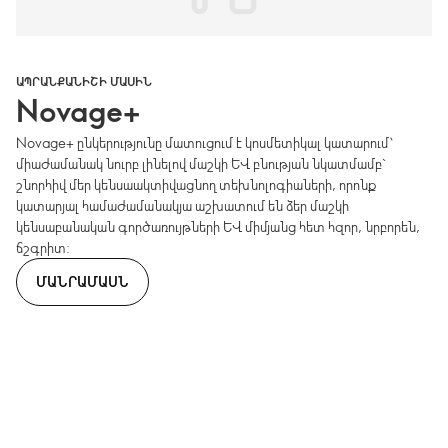
ԱՊՐԱՆՔԱՆԻՇԻ ՄԱՍԻՆ
Novage+
Novage+ ընկերությունը մատուցում է կոսմետիկալ կատարում՝
միաժամանակ նուրբ լինելով մաշկի և բնության նկատմամբ`
շնորհիվ մեր կենսաակտիվացնող տեխնոլոգիաների, որոնք
կատարյալ համաժամանակյա աշխատում են ձեր մաշկի
կենսաբանական գործառույթների և միմյանց հետ հզոր, նրբորեն,
ճշգրիտ:
ՄԱՆՐԱՄԱՍՆ