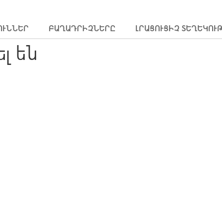
ՈՒՆՆԵՐ
ԲԱՂԱԴՐԻՉՆԵՐԸ
ԼՐԱՑՈՒՑԻՉ ՏԵՂԵԿՈՒ
ել են