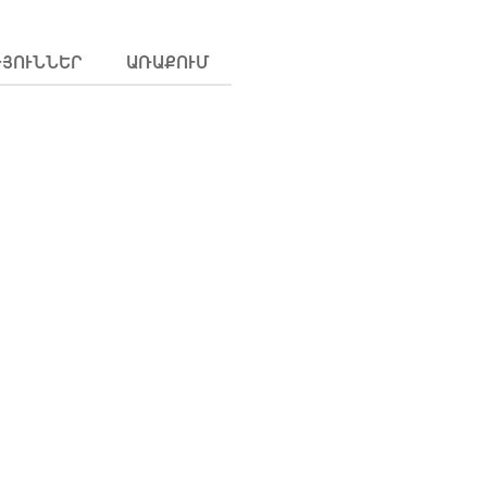
ԹՅՈՒՆՆԵՐ
ԱՌԱՔՈՒՄ