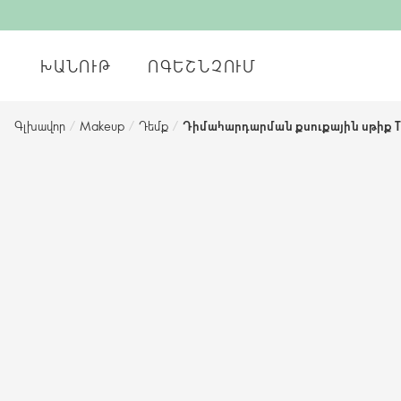
ԽԱՆՈՒԹ
ՈԳԵՇՆՉՈՒՄ
Գլխավոր
/
Makeup
/
Դեմք
/
Դիմահարդարման քսուքային սթիք 