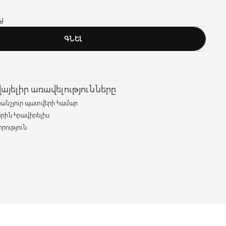
մ
ԳՆԵԼ
յելիր առավելությունները
քանչյուր պատվերի համար
երին հրավիրելիս
րություն