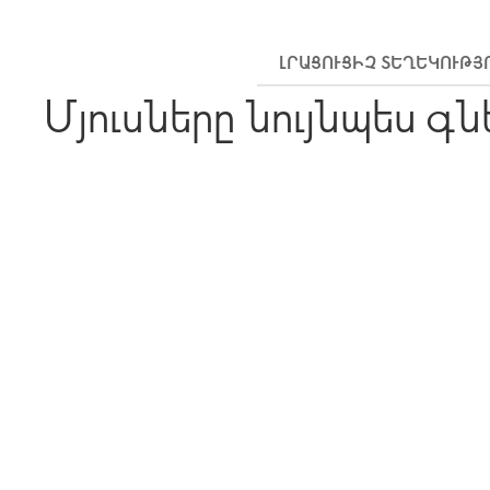
ԼՐԱՑՈՒՑԻՉ ՏԵՂԵԿՈՒԹՅ
Մյուսները նույնպես գն