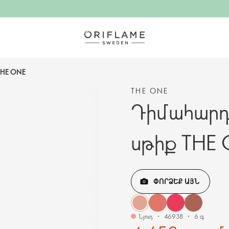
THE ONE
THE ONE
Դիմահարդ
սթիք THE
ՓՈՐՁԵՔ ԱՅՆ
Նյուդ
46938
6 գ