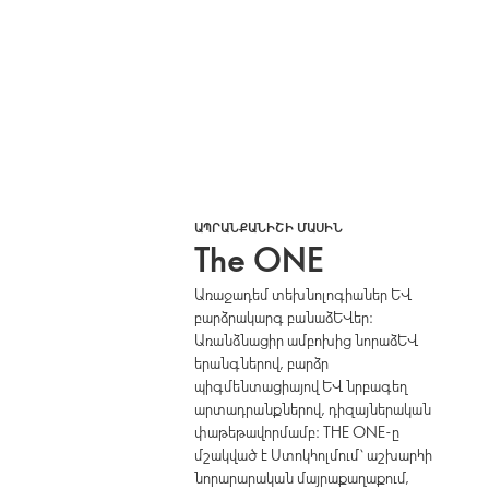
ԱՊՐԱՆՔԱՆԻՇԻ ՄԱՍԻՆ
The ONE
Առաջադեմ տեխնոլոգիաներ և
բարձրակարգ բանաձևեր։
Առանձնացիր ամբոխից նորաձև
երանգներով, բարձր
պիգմենտացիայով և նրբագեղ
արտադրանքներով, դիզայներական
փաթեթավորմամբ։ THE ONE-ը
մշակված է Ստոկհոլմում՝ աշխարհի
նորարարական մայրաքաղաքում,