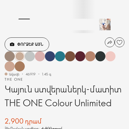
ՓՈՐՁԵՔ ԱՅՆ
Ավազե
46919
1.45 գ
THE ONE
Կայուն ստվերաներկ-մատիտ
THE ONE Colour Unlimited
2,900 դրամ
Հիմնական արժեքը:
4,800 դրամ