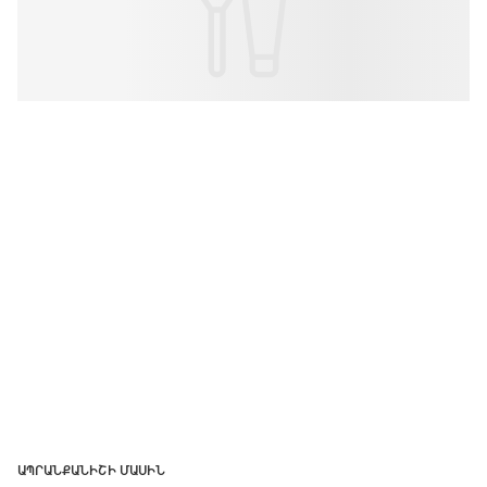
ԱՊՐԱՆՔԱՆԻՇԻ ՄԱՍԻՆ