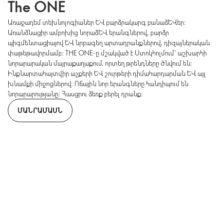
The ONE
Առաջադեմ տեխնոլոգիաներ և բարձրակարգ բանաձևեր։
Առանձնացիր ամբոխից նորաձև երանգներով, բարձր
պիգմենտացիայով և նրբագեղ արտադրանքներով, դիզայներական
փաթեթավորմամբ։ THE ONE-ը մշակված է Ստոկհոլմում՝ աշխարհի
նորարարական մայրաքաղաքում, որտեղ թրենդները ծնվում են։
Ինքնարտահայտվիր աչքերի և շուրթերի դիմահարդարման և այլ
խնամքի միջոցներով։ Ոճային նոր երանգները հանդիպում են
նորարարությանը։ Հասցրու ձեռք բերել դրանք։
ՄԱՆՐԱՄԱՍՆ