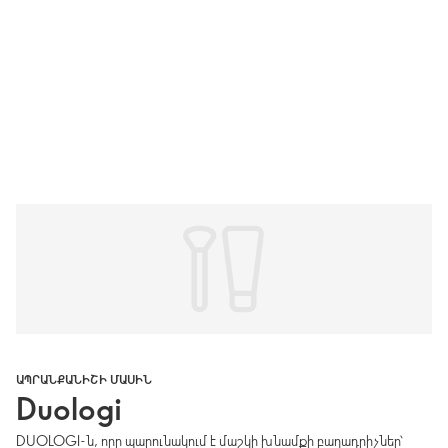
ԱՊՐԱՆՔԱՆԻՇԻ ՄԱՍԻՆ
Duologi
DUOLOGI-ն, որը պարունակում է մաշկի խնամքի բաղադրիչներ՝