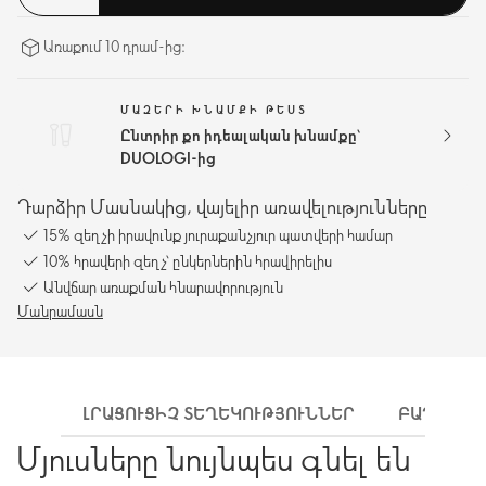
Առաքում 10 դրամ-ից։
ՄԱԶԵՐԻ ԽՆԱՄՔԻ ԹԵՍՏ
Ընտրիր քո իդեալական խնամքը՝
DUOLOGI-ից
Դարձիր Մասնակից, վայելիր առավելությունները
15% զեղչի իրավունք յուրաքանչյուր պատվերի համար
10% հրավերի զեղչ՝ ընկերներին հրավիրելիս
Անվճար առաքման հնարավորություն
Մանրամասն
ԼՐԱՑՈՒՑԻՉ ՏԵՂԵԿՈՒԹՅՈՒՆՆԵՐ
ԲԱՂԱԴՐԻ
Մյուսները նույնպես գնել են