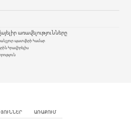
յելիր առավելությունները
քանչյուր պատվերի համար
երին հրավիրելիս
րություն
ԹՅՈՒՆՆԵՐ
ԱՌԱՔՈՒՄ