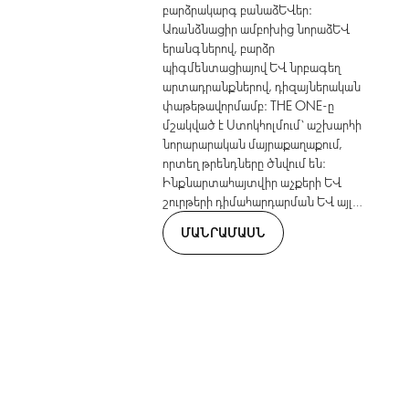
բարձրակարգ բանաձևեր։
Առանձնացիր ամբոխից նորաձև
երանգներով, բարձր
պիգմենտացիայով և նրբագեղ
արտադրանքներով, դիզայներական
փաթեթավորմամբ։ THE ONE-ը
մշակված է Ստոկհոլմում՝ աշխարհի
նորարարական մայրաքաղաքում,
որտեղ թրենդները ծնվում են։
Ինքնարտահայտվիր աչքերի և
շուրթերի դիմահարդարման և այլ
խնամքի միջոցներով։ Ոճային նոր
ՄԱՆՐԱՄԱՍՆ
երանգները հանդիպում են
նորարարությանը։ Հասցրու ձեռք
բերել դրանք։