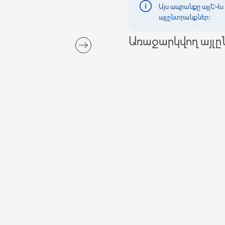
Այս ապրանքը այլևս 
այլընտրանքներ։
Առաջարկվող այլ