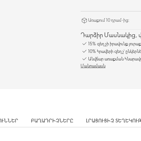
Առաքում 10 դրամ-ից։
Դարձիր Մասնակից, վա
15% զեղչի իրավունք յուրա
10% հրավերի զեղչ՝ ընկերն
Անվճար առաքման հնարավո
Մանրամասն
ՈՒՆՆԵՐ
ԲԱՂԱԴՐԻՉՆԵՐԸ
ԼՐԱՑՈՒՑԻՉ ՏԵՂԵԿՈՒ