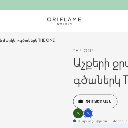
ւն մարկեր-գծաներկ THE ONE
THE ONE
Աչքերի ջր
գծաներկ 
ՓՈՐՁԵՔ ԱՅՆ
Կապույտ շափյուղա
46555