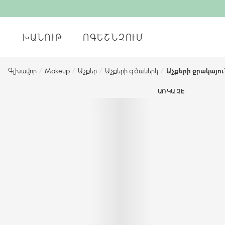
ԽԱՆՈՒԹ
ՈԳԵՇՆՉՈՒՄ
Գլխավոր
/
Makeup
/
Աչքեր
/
Աչքերի գծաներկ
/
Աչքերի ջրակայո
ԱՌԿԱ ՉԷ