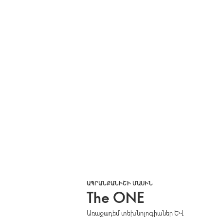
ԱՊՐԱՆՔԱՆԻՇԻ ՄԱՍԻՆ
The ONE
Առաջադեմ տեխնոլոգիաներ և