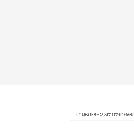
ԼՐԱՑՈՒՑԻՉ ՏԵՂԵԿՈՒԹՅ