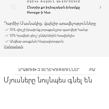
ՄԱՇԿԻ ԹՎԱՅԻՆ ԱԽՏՈՐՈՇՈՒՄ
Ընտրիր քո իդեալական խնամքը
Novage-ի հետ
Դարձիր Մասնակից, վայելիր առավելությունները
15% զեղչի իրավունք յուրաքանչյուր պատվերի համար
10% հրավերի զեղչ՝ ընկերներին հրավիրելիս
Անվճար առաքման հնարավորություն
Մանրամասն
ԼՐԱՑՈՒՑԻՉ ՏԵՂԵԿՈՒԹՅՈՒՆՆԵՐ
ԲԱՂԱԴՐԻ
Մյուսները նույնպես գնել են