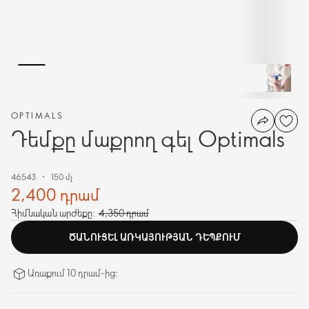
OPTIMALS
Դեմքը մաքրող գել Optimals
46543
150 մլ
2,400 դրամ
Հիմնական արժեքը:
4,350 դրամ
ԾԱՆՈՒՑԵԼ ԱՌԿԱՅՈՒԹՅԱՆ ԴԵՊՔՈՒՄ
Առաքում 10 դրամ-ից։