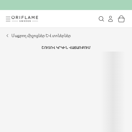
Մաքրող միջոցներ և տոներներ
ՇՈՒՏՈՎ ԿՐԿԻՆ ՎԱՃԱՌՔՈՒՄ