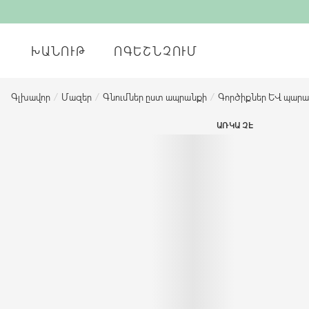
ԽԱՆՈՒԹ
ՈԳԵՇՆՉՈՒՄ
Գլխավոր
/
Մազեր
/
Գնումներ ըստ ապրանքի
/
Գործիքներ և պար
ԱՌԿԱ ՉԷ