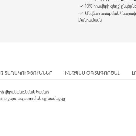
10% հրավերի զեղչ՝ ընկերն
Անվճար առաքման հնարավո
Մանրամասն
ԻՉ ՏԵՂԵԿՈՒԹՅՈՒՆՆԵՐ
ԻՆՉՊԵՍ ՕԳՏԱԳՈՐԾԵԼ
Լ
զերի վերականգնման համար
 նուրբ շերտազատում են գլխամաշկը