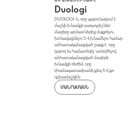
ԱՊՐԱՆՔԱՆԻՇԻ ՄԱՍԻՆ
Duologi
DUOLOGI-ն, որը պարունակում է
մաշկի խնամքի բաղադրիչներ՝
մազերը արմատներից մաքրելու,
խոնավացնելու և խնամելու համար,
անհատականացված շարք է, որը
կարող ես համատեղել՝ ստեղծելով
անհատականացված մազերի
խնամքի ռեժիմ, որը
կհամապատասխանի քեզ և քո
գլխամաշկին։
ՄԱՆՐԱՄԱՍՆ