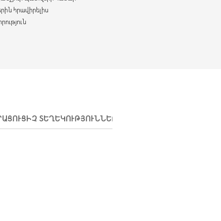
երին հրավիրելիս
րություն
ՐԱՑՈՒՑԻՉ ՏԵՂԵԿՈՒԹՅՈՒՆՆԵՐ
ԱՌԱՔՈՒՄ