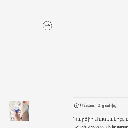
Առաքում 10 դրամ-ից։
Դարձիր Մասնակից, վա
15% զեղչի իրավունք յուրա