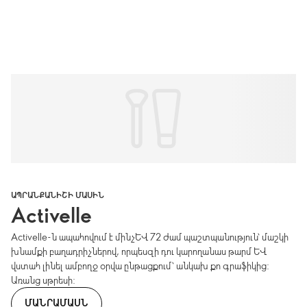
ԱՊՐԱՆՔԱՆԻՇԻ ՄԱՍԻՆ
Activelle
Activelle-ն ապահովում է մինչև 72 ժամ պաշտպանություն՝ մաշկի
խնամքի բաղադրիչներով, որպեսզի դու կարողանաս թարմ և
վստահ լինել ամբողջ օրվա ընթացքում՝ անկախ քո գրաֆիկից:
Առանց սթրեսի:
ՄԱՆՐԱՄԱՍՆ