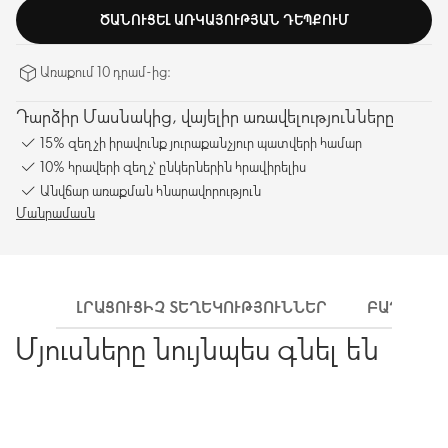
ԾԱՆՈՒՑԵԼ ԱՌԿԱՅՈՒԹՅԱՆ ԴԵՊՔՈՒՄ
Առաքում 10 դրամ-ից։
Դարձիր Մասնակից, վայելիր առավելությունները
15% զեղչի իրավունք յուրաքանչյուր պատվերի համար
10% հրավերի զեղչ՝ ընկերներին հրավիրելիս
Անվճար առաքման հնարավորություն
Մանրամասն
ԼՐԱՑՈՒՑԻՉ ՏԵՂԵԿՈՒԹՅՈՒՆՆԵՐ
ԲԱՂԱԴՐԻ
Մյուսները նույնպես գնել են