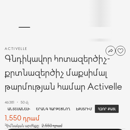
ACTIVELLE
Գնդիկավոր հոտազերծիչ-
քրտնազերծիչ մաքսիմալ
թարմության համար Activelle
46381
50 մլ
ՀԶՈՐ ՔԱՅԼ
ԱՆՏԵՍԱՆԵԼԻ
ԵՐԱՆԳ ՀԱՐԹԵՑՆՈՂ
ԷՔՍՏՐԻՄ
1,550 դրամ
Հիմնական արժեքը:
2,550 դրամ