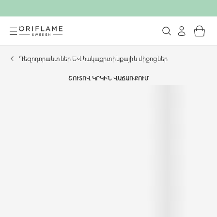
Դեզոդորանտներ և հակաքրտինքային միջոցներ
ՇՈՒՏՈՎ ԿՐԿԻՆ ՎԱՃԱՌՔՈՒՄ