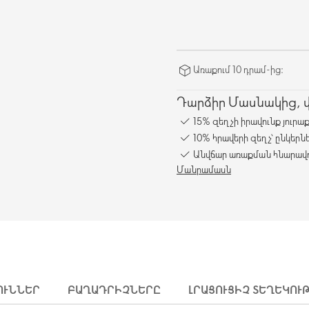
Առաքում 10 դրամ-ից։
Դարձիր Մասնակից, վա
15% զեղչի իրավունք յուրա
10% հրավերի զեղչ՝ ընկերն
Անվճար առաքման հնարավո
Մանրամասն
ՈՒՆՆԵՐ
ԲԱՂԱԴՐԻՉՆԵՐԸ
ԼՐԱՑՈՒՑԻՉ ՏԵՂԵԿՈՒ