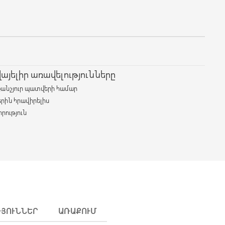
յելիր առավելությունները
քանչյուր պատվերի համար
երին հրավիրելիս
րություն
ԹՅՈՒՆՆԵՐ
ԱՌԱՔՈՒՄ