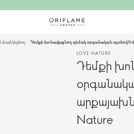
և փափկեցնող
/
Դեմքի խոնավացնող դիմակ օրգանական ալոեով և 
LOVE NATURE
Դեմքի խո
օրգանակա
արքայախն
Nature