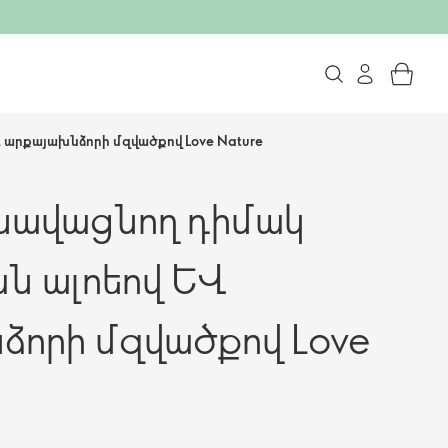
արքայախնձորի մզվածքով Love Nature
նավացնող դիմակ
ն ալոեով և
ձորի մզվածքով Love