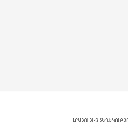
ԼՐԱՑՈՒՑԻՉ ՏԵՂԵԿՈՒԹՅ