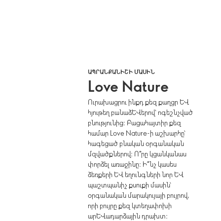
ԱՊՐԱՆՔԱՆԻՇԻ ՄԱՍԻՆ
Love Nature
Ուրախացրու ինքդ քեզ քաղցր և
հյութեղ բանաձևերով՝ ոգեշնչված
բնությունից։ Բացահայտիր քեզ
համար Love Nature-ի աշխարհը՝
հագեցած բնական օրգանական
մզվածքներով։ Ո՞րը կցանկանաս
փորձել առաջինը։ Ի՞նչ կասես
ձեռքերի և եղունգների նոր և
պաշտպանիչ քսուքի մասին՝
օրգանական մարակույայի բույրով,
որի բույրը քեզ կտեղափոխի
արևադարձային դրախտ։