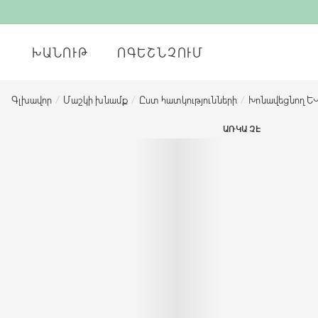
ԽԱՆՈՒԹ
ՈԳԵՇՆՉՈՒՄ
Գլխավոր
/
Մաշկի խնամք
/
Ըստ հատկությունների
/
Խոնավեցնող 
ԱՌԿԱ ՉԷ