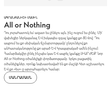
ԱՊՐԱՆՔԱՆԻՇԻ ՄԱՍԻՆ
All or Nothing
Դու յուրահատուկ ես՝ ազատ ես լինելու այն, ինչ ուզում ես լինել։ Մի՛
վախեցիր ներկայանալ և իսկապես զգալ կյանքը քո ձևով։ Դու
ապրում ես քո սեփական ճշմարտությամբ՝ ընդունելով քո
անհատականությունը քո արած և հրապարակած ամեն ինչում։
Համարձակվիր լինել ինչպես կաս և ապրել կյանքը ԼԻԱՐԺԵՔ՝ նոր
All or Nothing օծանելիքի փորձառությամբ. երկու բացառիկ
օծանելիքներ, որոնք նախատեսված են քո մաշկի հետ աշխատելու
և քո «ես»-ը արտահայտելու համար։
ՄԱՆՐԱՄԱՍՆ