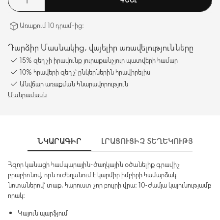
Առաքում 10 դրամ-ից։
Դարձիր Մասնակից, վայելիր առավելությունները
15% զեղչի իրավունք յուրաքանչյուր պատվերի համար
10% հրավերի զեղչ՝ ընկերներին հրավիրելիս
Անվճար առաքման հնարավորություն
Մանրամասն
ՆԿԱՐԱԳԻՐ
ԼՐԱՑՈՒՑԻՉ ՏԵՂԵԿՈՒԹՅՈՒՆՆԵ
Հզոր կանացի համպարային-ծաղկային օծանելիք գրավիչ
բրաբիոնով, որն ուժեղանում է կարմիր իմբիրի համարձակ
նոտաներով՝ տաք, հարուստ չոր բույրի վրա։ 10-ժամյա կայունությամբ
որակ։
Կայուն պարֆյում